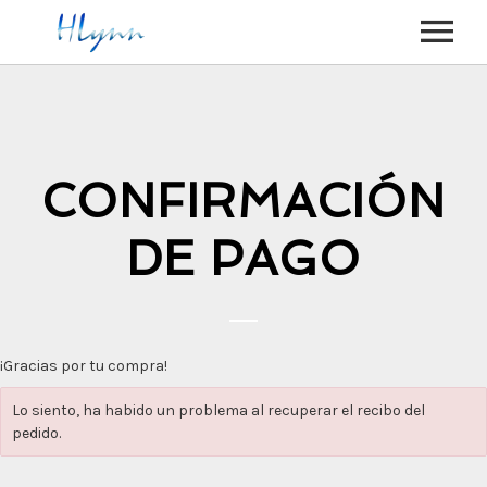
SOBRE MÍ
QUIÉN SOY
MÚSICA
CONFIRMACIÓN
SHOWS
CANCIONES
VIDEOS
FIESTAS EN BARCOS
COVERS
DE PAGO
TIENDA
ESCUELA
NOVEMBER LOVE
ANIMACIÓN DISNEY
CONTACTO
BODAS
CONTACTAME
EVENTOS
¡Gracias por tu compra!
FOLLOW ME
Lo siento, ha habido un problema al recuperar el recibo del
pedido.